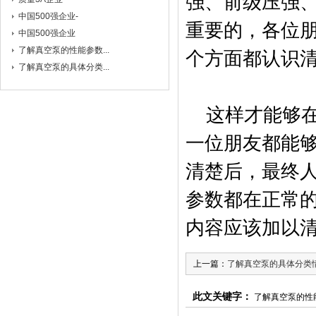
强、前级压强
中国500强企业-
重要的，各位
中国500强企业
了解真空泵的性能参数...
个方面都认识
了解真空泵的具体分类...
这样才能够
一位朋友都能
清楚后，最终
参数都在正常
内容应该加以
上一篇：
了解真空泵的具体分类
此文关键字：
了解真空泵的性