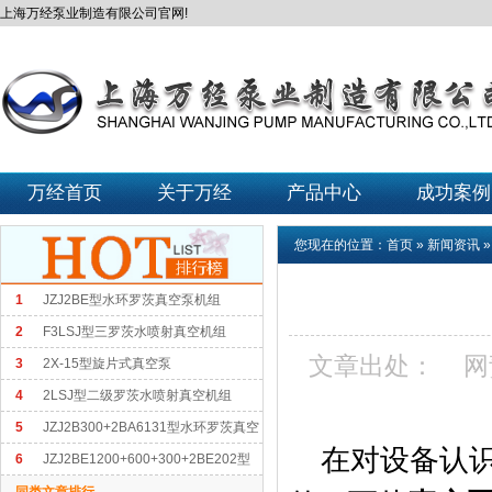
上海万经泵业制造有限公司官网!
万经首页
关于万经
产品中心
成功案例
您现在的位置：
首页
»
新闻资讯
1
JZJ2BE型水环罗茨真空泵机组
2
F3LSJ型三罗茨水喷射真空机组
文章出处：
网
3
2X-15型旋片式真空泵
4
2LSJ型二级罗茨水喷射真空机组
5
JZJ2B300+2BA6131型水环罗茨真空
在对设备认
泵机组
6
JZJ2BE1200+600+300+2BE202型
水环罗茨真空泵机组