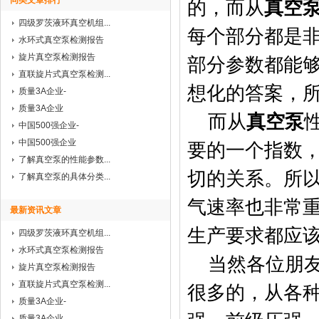
同类文章排行
的，而从
真空
四级罗茨液环真空机组...
每个部分都是
水环式真空泵检测报告
旋片真空泵检测报告
部分参数都能
直联旋片式真空泵检测...
想化的答案，
质量3A企业-
质量3A企业
而从
真空泵
中国500强企业-
中国500强企业
要的一个指数
了解真空泵的性能参数...
切的关系。所
了解真空泵的具体分类...
气速率也非常
最新资讯文章
生产要求都应
四级罗茨液环真空机组...
水环式真空泵检测报告
当然各位朋
旋片真空泵检测报告
直联旋片式真空泵检测...
很多的，从各
质量3A企业-
质量3A企业