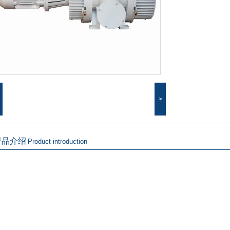
>
产品介绍
Product introduction