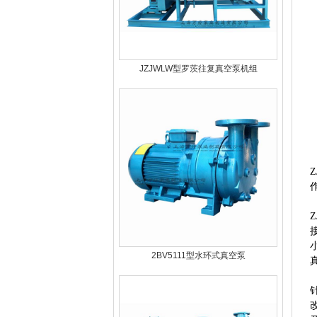
JZJWLW型罗茨往复真空泵机组
2BV5111型水环式真空泵