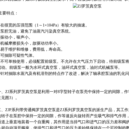
主要特点：
1.在很宽的压强范围（1～1×104Pa）有较大的抽速。
2.泵腔无油，避免了油蒸汽污染真空系统。
3.振动小，噪声小。
4.机械摩擦损失小，故驱动功率小。
5.易于维护和维修，费用低，寿命高。
6.可抽除可疑性气体。
7.不可单独使用，必须配置前级泵。不允许在大气压力下启动，待前级泵
启动。前级泵一般为水环式真空泵，油环式真空泵，油封式机械泵等。
8.针对抽除水蒸汽及有机溶剂的特点作了改进，解决了轴承腔泵油的乳化
一、ZJ系列罗茨真空泵是利用一对8字型转子在泵壳中保持一定的间隙，
（见图3）。
二、ZJP系列带旁通阀罗茨真空泵是ZJ系列罗茨真空泵的派生产品，其工作
的转子在泵腔中保持一定的间隙，作等速反向旋转而产生吸气和排气作用，
通道上垂直地装着一个自重阀，其作用是当排气口和进气口的压力差和阀的
头就自动顶开阀座，使排气口和进气口的压力差始终保持在一个可控制的