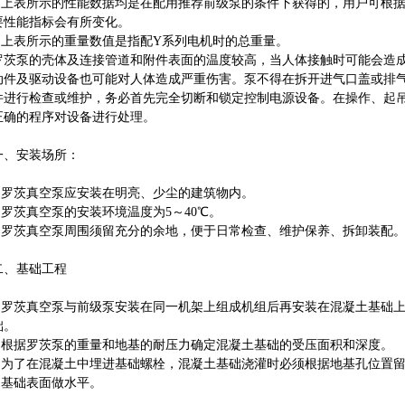
3.上表所示的性能数据均是在配用推荐前级泵的条件下获得的，用户可根
要性能指标会有所变化。
4.上表所示的重量数值是指配Y系列电机时的总重量。
罗茨泵的壳体及连接管道和附件表面的温度较高，当人体接触时可能会造
动件及驱动设备也可能对人体造成严重伤害。泵不得在拆开进气口盖或排
件进行检查或维护，务必首先完全切断和锁定控制电源设备。在操作、起
正确的程序对设备进行处理。
一、安装场所：
1.罗茨真空泵应安装在明亮、少尘的建筑物内。
2.罗茨真空泵的安装环境温度为5～40℃。
3.罗茨真空泵周围须留充分的余地，便于日常检查、维护保养、拆卸装配
二、基础工程
1.罗茨真空泵与前级泵安装在同一机架上组成机组后再安装在混凝土基础
础。
2.根据罗茨泵的重量和地基的耐压力确定混凝土基础的受压面积和深度。
3.为了在混凝土中埋进基础螺栓，混凝土基础浇灌时必须根据地基孔位置
4.基础表面做水平。