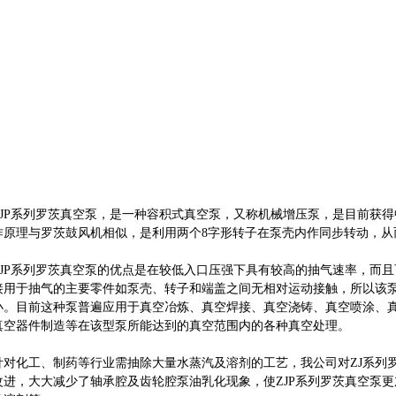
ZJP系列罗茨真空泵，是一种容积式真空泵，又称机械增压泵，是目前获
作原理与罗茨鼓风机相似，是利用两个8字形转子在泵壳内作同步转动，从
ZJP系列罗茨真空泵的优点是在较低入口压强下具有较高的抽气速率，而
接用于抽气的主要零件如泵壳、转子和端盖之间无相对运动接触，所以该
小。目前这种泵普遍应用于真空冶炼、真空焊接、真空浇铸、真空喷涂、
真空器件制造等在该型泵所能达到的真空范围内的各种真空处理。
针对化工、制药等行业需抽除大量水蒸汽及溶剂的工艺，我公司对ZJ系列
改进，大大减少了轴承腔及齿轮腔泵油乳化现象，使ZJP系列罗茨真空泵