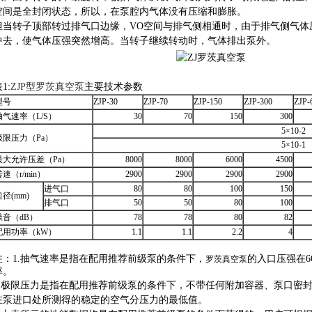
空间是全封闭状态，所以，在泵腔内气体没有压缩和膨胀。
但当转子顶部转过排气口边缘，VO空间与排气侧相通时，由于排气侧气体
中去，使气体压强突然增高。当转子继续转动时，气体排出泵外。
1:
ZJP型罗茨真空泵
主要技术参数
型号
ZJP-30
ZJP-70
ZJP-150
ZJP-300
ZJP-
抽气速率（L/S）
30
70
150
300
5×10-2
极限压力（Pa）
5×10-1
最大允许压差（Pa）
8000
8000
6000
4500
转速（r/min）
2900
2900
2900
2900
进气口
80
80
100
150
口径(mm)
排气口
50
50
80
100
噪音（dB）
78
78
80
82
配用功率（kW）
1.1
1.1
2.2
4
注：1.抽气速率是指在配用推荐前级泵的条件下，
的入口压强在66
罗茨真空泵
率。
2.极限压力是指在配用推荐前级泵的条件下，不带任何附加容器、泵口密
在泵进口处所测得的稳定的空气分压力的最低值。