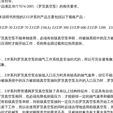
及溶剂等。
产品满足JB/T7674-2005 《罗茨真空泵》的相关要求。
本说明书所指的ZJ/ZJP系列产品主要包括以下规格产品：
J/ZJP-30 ZJ/ZJP-70 ZJ/ZJP-150(A) ZJ/ZJP-300 ZJ/ZJP-600 ZJ/ZJP-1200 Z
罗茨真空泵不能单独使用，必须有前级真空泵串联，待被抽系统中的压力
口压强时才能开始工作，否则将会因过载和过热而损坏。
一、ZJP系列罗茨真空泵的抽气工作系统是非油封式的，所以可完全避免
现象。
二、ZJP系列罗茨真空泵在较低入口压力时具有较高的抽气速率，但它不
待被抽系统中的压力被前级真空泵抽到罗茨真空泵允许的入口压力时，罗茨
三、ZJP系列带旁通阀罗茨真空泵除了具有以上结构特征外，它还具有自动
罗茨真空泵相同，也必须先降低前级压力，才能获得一定的抽气速率和极限
配有前级真空泵串联，待前级真空泵抽到一定压力后罗茨真空泵再开始工作
压差下工作，所以在使用罗茨真空泵的同时必须合理地选用前级真空泵，
油封式机械泵，如果对极限真空的要求不高，且被抽对象含有大量水蒸气