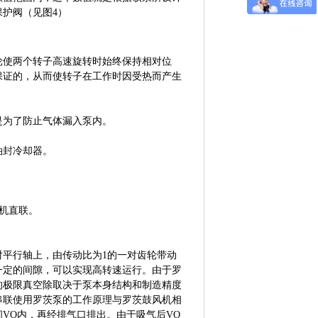
护阀（见图4）
轮使两个转子高速旋转时始终保持相对位
保证的，从而使转子在工作时因受热而产生
是为了防止气体漏入泵内。
油封冷却器。
动机直联。
对平行轴上，由传动比为1的一对齿轮带动
一定的间隙，可以实现高转速运行。由于罗
的极限真空除取决于泵本身结构和制造精度
串联使用罗茨泵的工作原理与罗茨鼓风机相
VO内，再经排气口排出。由于吸气后VO