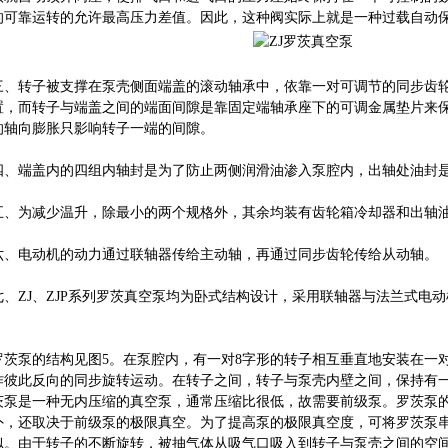
的可靠运转的允许最高压力差值。因此，这种阀实际上就是一种过载自动保
三、转子被支撑在泵壳侧面端盖的滚动轴承中，依靠一对可调节的同步齿
置，而转子与端盖之间的端面间隙是靠固定端轴承座下的可调金属垫片来
的轴向膨胀只影响转子一端的间隙。
四、端盖内的四组内轴封是为了防止两侧润滑油渗入泵腔内，出轴处油封
五、为减少温升，除最小的两个规格外，其余均装有齿轮箱冷却器和出轴
六、电动机的动力通过联轴器传给主动轴，再通过同步齿轮传给从动轴。
七、ZJ、ZJP系列罗茨真空泵均为卧式结构设计，采用联轴器与法兰式电
罗茨泵的结构见图5。在泵腔内，有一对8字形的转子相互垂直地安装在一
作彼此反向的同步旋转运动。在转子之间，转子与泵壳内壁之间，保持有
茨泵是一种无内压缩的真空泵，通常压缩比很低，故需要前级泵。罗茨泵
外，还取决于前级泵的极限真空。为了提高泵的极限真空度，可将罗茨泵
似。由于转子的不断旋转，被抽气体从吸气口吸入到转子与泵壳之间的空间